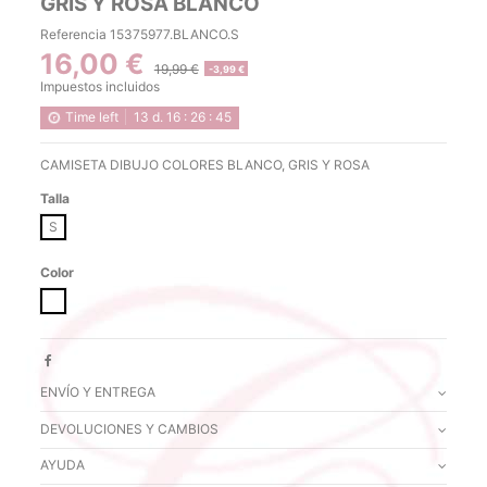
GRIS Y ROSA BLANCO
Referencia
15375977.BLANCO.S
16,00 €
19,99 €
-3,99 €
Impuestos incluidos
Time left
13
d.
16
:
26
:
44
CAMISETA DIBUJO COLORES BLANCO, GRIS Y ROSA
Talla
S
Color
BLANCO
ENVÍO Y ENTREGA
DEVOLUCIONES Y CAMBIOS
AYUDA