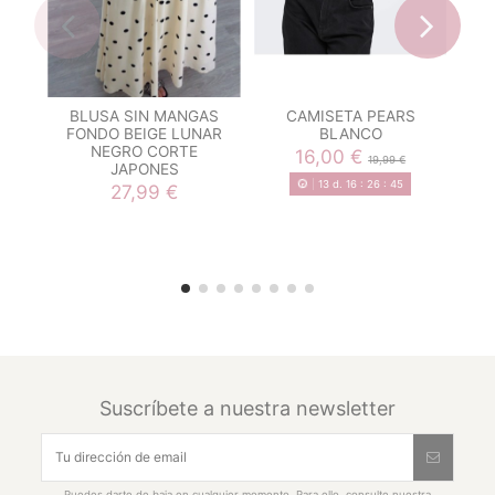
BLUSA SIN MANGAS
CAMISETA PEARS
C
FONDO BEIGE LUNAR
BLANCO
NEGRO CORTE
16,00 €
19,99 €
JAPONES
13
d.
16
:
26
:
44
27,99 €
Suscríbete a nuestra newsletter
Puedes darte de baja en cualquier momento. Para ello, consulte nuestra