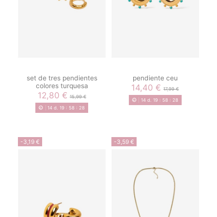
set de tres pendientes
pendiente ceu
colores turquesa
14,40 €
17,99 €
12,80 €
15,99 €
14
d.
19
:
58
:
28
14
d.
19
:
58
:
28
-3,19 €
-3,59 €