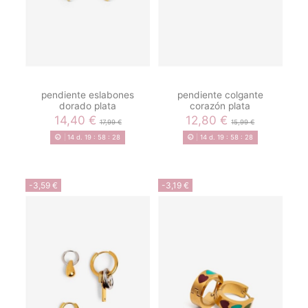
pendiente eslabones
pendiente colgante
dorado plata
corazón plata
14,40 €
12,80 €
17,99 €
15,99 €
14
d.
19
:
58
:
28
14
d.
19
:
58
:
28
-3,59 €
-3,19 €