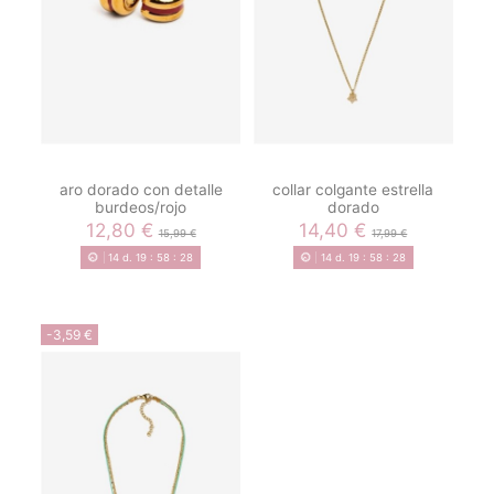
aro dorado con detalle
collar colgante estrella
burdeos/rojo
dorado
12,80 €
14,40 €
15,99 €
17,99 €
14
d.
19
:
58
:
28
14
d.
19
:
58
:
28
-3,59 €