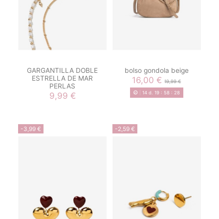
GARGANTILLA DOBLE
bolso gondola beige
ESTRELLA DE MAR
16,00 €
19,99 €
PERLAS
14
d.
19
:
58
:
28
9,99 €
-3,99 €
-2,59 €