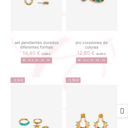
set pendientes dorados
aro corazones de
diferentes formas
colores
14,40 €
12,80 €
17,99 €
15,99 €
14
d.
19
:
58
:
28
14
d.
19
:
58
:
28
-3,19 €
-3,59 €