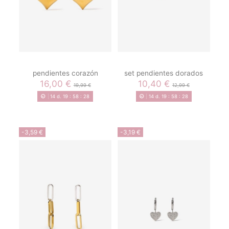
pendientes corazón
set pendientes dorados
16,00 €
10,40 €
19,99 €
12,99 €
14
d.
19
:
58
:
28
14
d.
19
:
58
:
28
-3,59 €
-3,19 €