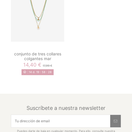
conjunto de tres collares
colgantes mar
14,40 €
17,99 €
14
d.
19
:
58
:
28
Suscríbete a nuestra newsletter
Puedes darte de baja en cualquier momento. Para ello, consulte nuestra