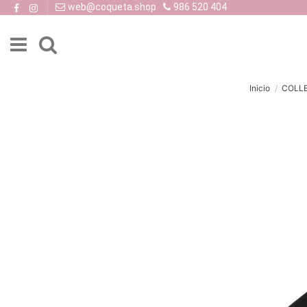
web@coqueta.shop
986 520 404
Inicio
COLL