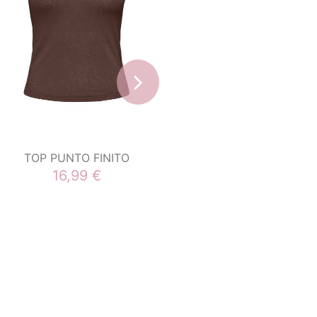
TOP PUNTO FINITO
blusa de cuadros vichy
azul y verde COLOR
16,99 €
FOTO
31,15 €
38,90 €
14
d.
05
:
06
:
47