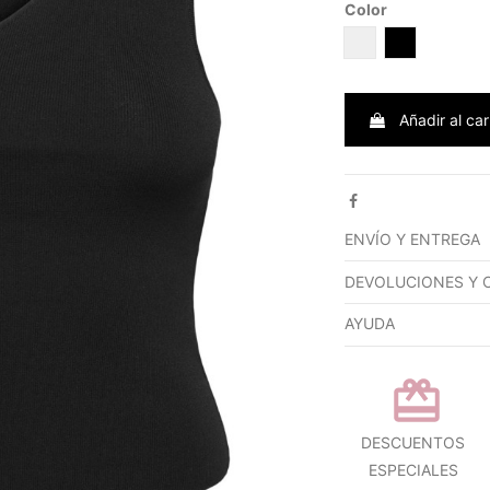
Color
BEIGE
NEGRO
Añadir al car
ENVÍO Y ENTREGA
DEVOLUCIONES Y 
AYUDA
DESCUENTOS
ESPECIALES