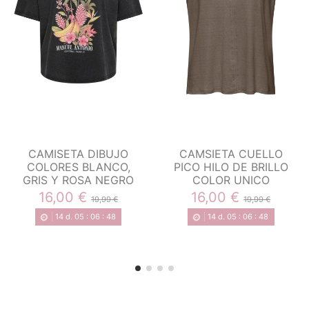
CAMISETA DIBUJO
CAMSIETA CUELLO
COLORES BLANCO,
PICO HILO DE BRILLO
GRIS Y ROSA NEGRO
COLOR UNICO
16,00 €
16,00 €
19,99 €
19,99 €
14
d.
05
:
06
:
47
14
d.
05
:
06
:
47