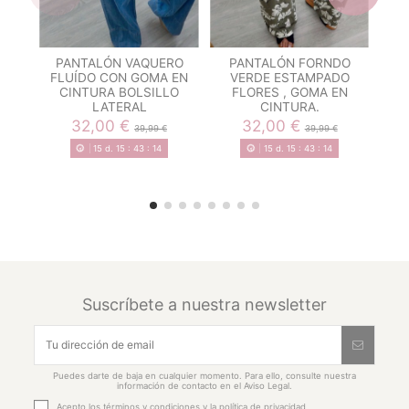
PANTALÓN VAQUERO
PANTALÓN FORNDO
FLUÍDO CON GOMA EN
VERDE ESTAMPADO
CINTURA BOLSILLO
FLORES , GOMA EN
LATERAL
CINTURA.
32,00 €
32,00 €
39,99 €
39,99 €
15
d.
15
:
43
:
13
15
d.
15
:
43
:
13
Suscríbete a nuestra newsletter
Puedes darte de baja en cualquier momento. Para ello, consulte nuestra
información de contacto en el Aviso Legal.
Acepto los
términos y condiciones
y la
política de privacidad