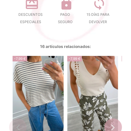
DESCUENTOS
PAGO
15 DÍAS PARA
ESPECIALES
SEGURO
DEVOLVER
16 artículos relacionados:
-7,99 €
-7,99 €
-5,9