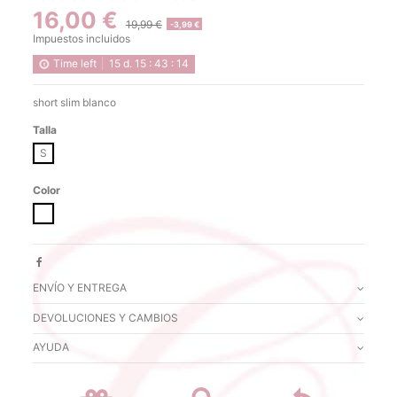
16,00 €
19,99 €
-3,99 €
Impuestos incluidos
Time left
15
d.
15
:
43
:
13
short slim blanco
Talla
S
Color
BLANCO
ENVÍO Y ENTREGA
DEVOLUCIONES Y CAMBIOS
AYUDA