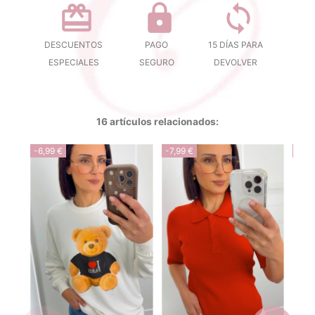
DESCUENTOS
PAGO
15 DÍAS PARA
ESPECIALES
SEGURO
DEVOLVER
16 artículos relacionados:
-6,99 €
-7,99 €
-7,9