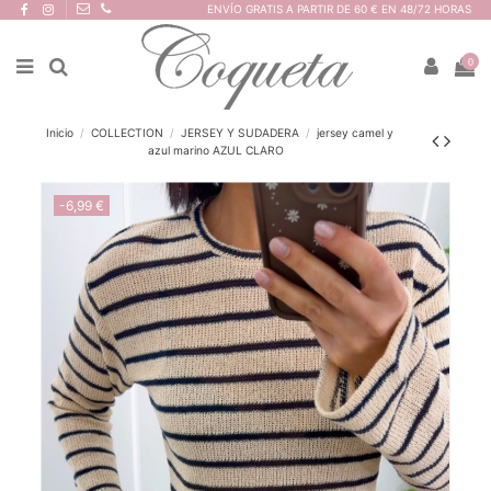
ENVÍO GRATIS A PARTIR DE 60 € EN 48/72 HORAS
0
Inicio
COLLECTION
JERSEY Y SUDADERA
jersey camel y
azul marino AZUL CLARO
-6,99 €