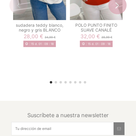
sudadera teddy blanco,
POLO PUNTO FINITO
J
negro y gris BLANCO
SUAVE CANALÉ
P
28,00 €
32,00 €
34,99 €
39,99 €
15
d.
01
:
09
:
18
15
d.
01
:
09
:
18
Suscríbete a nuestra newsletter