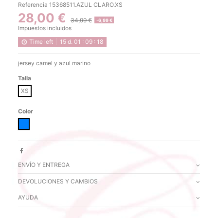
Referencia
15368511.AZUL CLARO.XS
28,00 €
34,99 €
-6,99 €
Impuestos incluidos
Time left
15
d.
01
:
09
:
18
jersey camel y azul marino
Talla
XS
Color
AZUL CLARO
ENVÍO Y ENTREGA
DEVOLUCIONES Y CAMBIOS
AYUDA