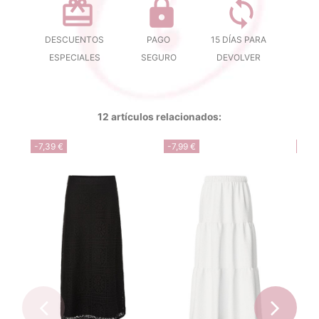
DESCUENTOS
PAGO
15 DÍAS PARA
ESPECIALES
SEGURO
DEVOLVER
12 artículos relacionados:
-7,39 €
-7,99 €
-7,9