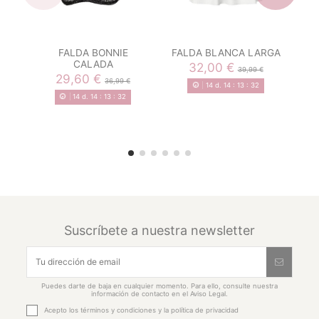
FALDA BONNIE
FALDA BLANCA LARGA
F
CALADA
32,00 €
39,99 €
29,60 €
36,99 €
14
d.
14
:
13
:
31
14
d.
14
:
13
:
31
Suscríbete a nuestra newsletter
Puedes darte de baja en cualquier momento. Para ello, consulte nuestra
información de contacto en el Aviso Legal.
Acepto los
términos y condiciones
y la
política de privacidad