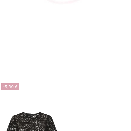
-5,39 €
-6,99 €