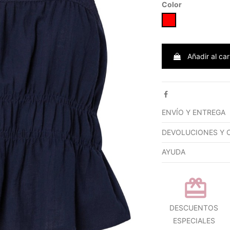
Color
ROJO
Añadir al car
ENVÍO Y ENTREGA
DEVOLUCIONES Y 
AYUDA
DESCUENTOS
ESPECIALES