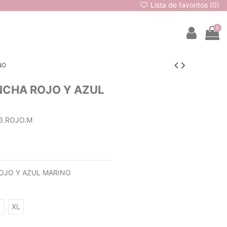
Lista de favoritos (
0
)
0
NO
NCHA ROJO Y AZUL
3.ROJO.M
OJO Y AZUL MARINO
XL