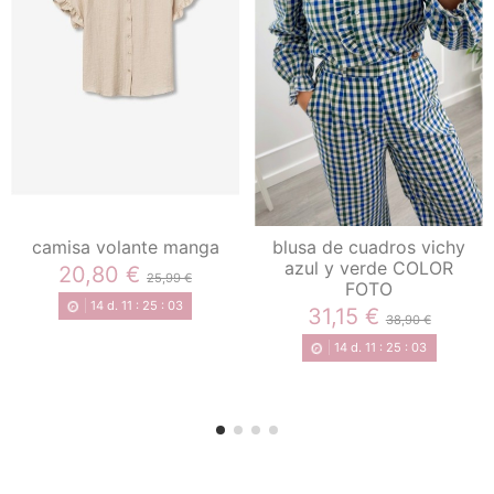
camisa volante manga
blusa de cuadros vichy
azul y verde COLOR
20,80 €
25,99 €
FOTO
14
d.
11
:
25
:
02
31,15 €
38,90 €
14
d.
11
:
25
:
02