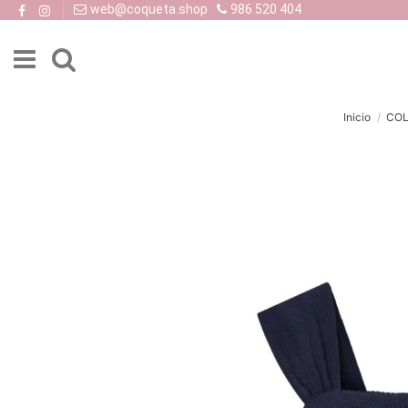
web@coqueta.shop
986 520 404
Inicio
COL