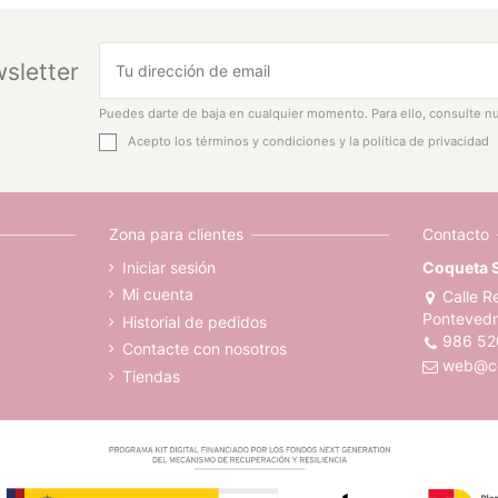
sletter
Puedes darte de baja en cualquier momento. Para ello, consulte nu
Acepto los
términos y condiciones
y la
política de privacidad
Zona para clientes
Contacto
Iniciar sesión
Coqueta 
Mi cuenta
Calle R
Pontevedr
Historial de pedidos
986 52
Contacte con nosotros
web@co
Tiendas