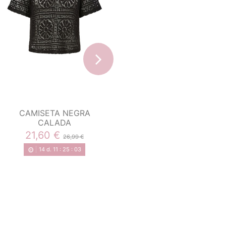
CAMISETA NEGRA
CAMISA AZUL RAYAS
CALADA
BLANCAS OVERSIZE
AZUL CLARO
21,60 €
26,99 €
28,00 €
34,99 €
14
d.
11
:
25
:
02
14
d.
11
:
25
:
02