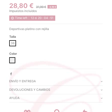
28,80 €
31,99 €
-3,19 €
Impuestos incluidos
Time left
12
d.
20
:
04
:
51
Deportivas platino con rejilla
Talla
36
Color
BEIGE
ENVÍO Y ENTREGA
DEVOLUCIONES Y CAMBIOS
AYUDA