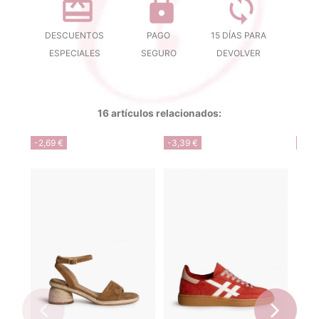
DESCUENTOS
PAGO
15 DÍAS PARA
ESPECIALES
SEGURO
DEVOLVER
16 artículos relacionados:
-2,69 €
-3,39 €
-13,