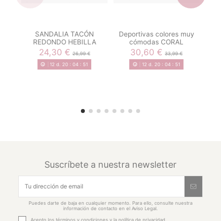
SANDALIA TACÓN
Deportivas colores muy
S
REDONDO HEBILLA
cómodas CORAL
24,30 €
30,60 €
26,99 €
33,99 €
12
d.
20
:
04
:
51
12
d.
20
:
04
:
51
Suscríbete a nuestra newsletter
Puedes darte de baja en cualquier momento. Para ello, consulte nuestra
información de contacto en el Aviso Legal.
Acepto los
términos y condiciones
y la
política de privacidad