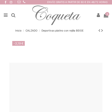
ENVÍO GRATIS A PARTIR DE 60 € EN 48/72 HORAS
0
Inicio
CALZADO
Deportivas platino con rejilla BEIGE
-3,19 €