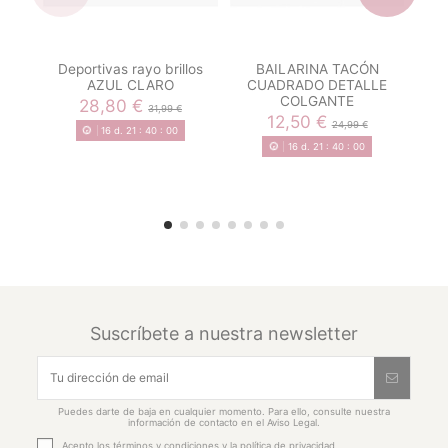
Deportivas rayo brillos
BAILARINA TACÓN
De
AZUL CLARO
CUADRADO DETALLE
COLGANTE
28,80 €
31,99 €
12,50 €
24,99 €
16
d.
21
:
40
:
00
16
d.
21
:
40
:
00
Suscríbete a nuestra newsletter
Puedes darte de baja en cualquier momento. Para ello, consulte nuestra
información de contacto en el Aviso Legal.
Acepto los
términos y condiciones
y la
política de privacidad