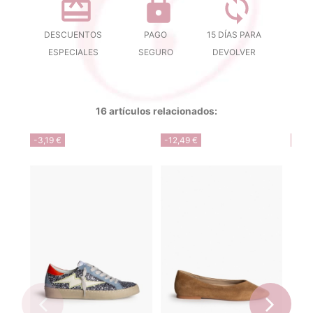
DESCUENTOS
PAGO
15 DÍAS PARA
ESPECIALES
SEGURO
DEVOLVER
16 artículos relacionados:
-3,19 €
-12,49 €
-14,