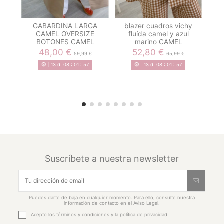
GABARDINA LARGA
blazer cuadros vichy
b
CAMEL OVERSIZE
fluída camel y azul
BOTONES CAMEL
marino CAMEL
m
48,00 €
52,80 €
59,99 €
65,99 €
13
d.
08
:
01
:
57
13
d.
08
:
01
:
57
Suscríbete a nuestra newsletter
Puedes darte de baja en cualquier momento. Para ello, consulte nuestra
información de contacto en el Aviso Legal.
Acepto los
términos y condiciones
y la
política de privacidad