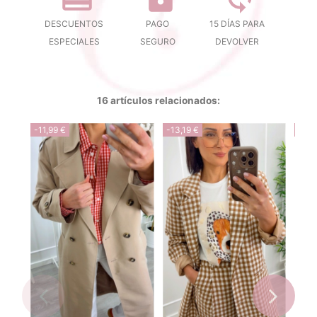
DESCUENTOS
PAGO
15 DÍAS PARA
ESPECIALES
SEGURO
DEVOLVER
16 artículos relacionados:
-11,99 €
-13,19 €
-13,