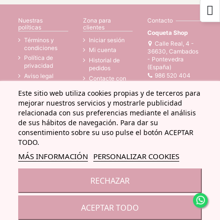
Nuestras
Zona para
Contacto
políticas
clientes
Coqueta Shop
Términos y
Iniciar sesión
Calle Real, 4 -
condiciones
Mi cuenta
36630, Cambados
Política de
- Pontevedra
Historial de
privacidad
(España)
pedidos
986 520 404
Aviso legal
Contacte con
Política de
nosotros
web@coqueta.shop
Este sitio web utiliza cookies propias y de terceros para
cookies
Tiendas
mejorar nuestros servicios y mostrarle publicidad
Accesibilidad
relacionada con sus preferencias mediante el análisis
de sus hábitos de navegación. Para dar su
consentimiento sobre su uso pulse el botón ACEPTAR
TODO.
© Todos los derechos reservados - Powered by
bytefactory
MÁS INFORMACIÓN
PERSONALIZAR COOKIES
RECHAZAR
ACEPTAR TODO